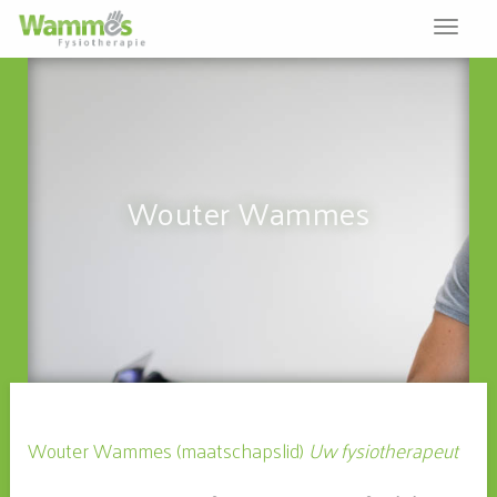
Menu
opene
of
sluiten
Wouter Wammes
Wouter Wammes (maatschapslid)
Uw fysiotherapeut