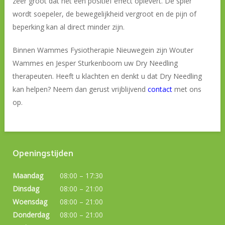
zeer groot dat het een positief effect oplevert. De spier
wordt soepeler, de bewegelijkheid vergroot en de pijn of
beperking kan al direct minder zijn.
Binnen Wammes Fysiotherapie Nieuwegein zijn Wouter
Wammes en Jesper Sturkenboom uw Dry Needling
therapeuten. Heeft u klachten en denkt u dat Dry Needling
kan helpen? Neem dan gerust vrijblijvend
contact
met ons
op.
Openingstijden
Maandag
08:00 – 17:30
Dinsdag
08:00 – 21:00
Woensdag
08:00 – 21:00
Donderdag
08:00 – 21:00