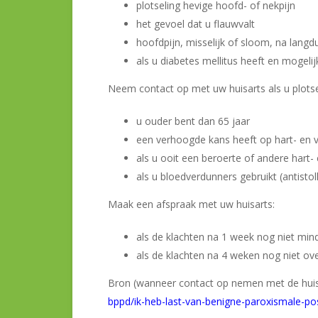
plotseling hevige hoofd- of nekpijn
het gevoel dat u flauwvalt
hoofdpijn, misselijk of sloom, na langdur
als u diabetes mellitus heeft en mogelij
Neem contact op met uw huisarts als u plotsel
u ouder bent dan 65 jaar
een verhoogde kans heeft op hart- en va
als u ooit een beroerte of andere hart-
als u bloedverdunners gebruikt (antistoll
Maak een afspraak met uw huisarts:
als de klachten na 1 week nog niet mi
als de klachten na 4 weken nog niet ove
Bron (wanneer contact op nemen met de huis
bppd/ik-heb-last-van-benigne-paroxismale-pos