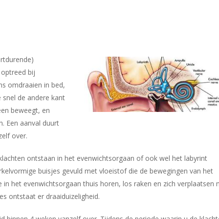
rtdurende)
 optreed bij
ns omdraaien in bed,
 snel de andere kant
 heen beweegt, en
n. Een aanval duurt
elf over.
chten ontstaan in het evenwichtsorgaan of ook wel het labyrint
kelvormige buisjes gevuld met vloeistof die de bewegingen van het
e in het evenwichtsorgaan thuis horen, los raken en zich verplaatsen 
es ontstaat er draaiduizeligheid.
id binnen 4 weken vanzelf over. Tijdens de periode waarin u de klach