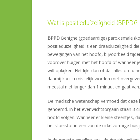
Wat is positieduizeligheid (BPPD)?
BPPD
Benigne (goedaardige) paroxismale (ko
positieduizeligheid is een draaiduizeligheid die
bewegingen van het hoofd, bijvoorbeeld tijde
voorover buigen met het hoofd of wanneer je
wilt opkijken. Het lijkt dan of dat alles om u
daarbij kunt u misselijk worden met overgeve
meestal niet langer dan 1 minuut en gaat vanz
De medische wetenschap vermoed dat deze kla
genoemd. In het evenwichtsorgaan staan 3 cir
hoofd volgen. Wanneer er kleine steentjes, di
het vloeistof in een van de cirkelvormige buisj
In de meeste gevallen gaat de draaiduizelighe