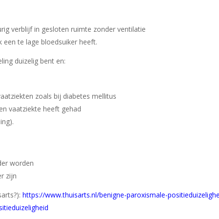
ig verblijf in gesloten ruimte zonder ventilatie
k een te lage bloedsuiker heeft.
ing duizelig bent en:
atziekten zoals bij diabetes mellitus
 en vaatziekte heeft gehad
ing).
nder worden
r zijn
arts?):
https://www.thuisarts.nl/benigne-paroxismale-positieduizelighe
itieduizeligheid