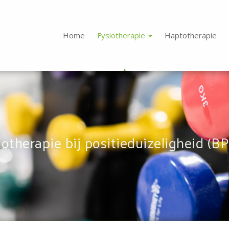
Home
Fysiotherapie
Haptotherapie
iotherapie bij positieduizeligheid (B