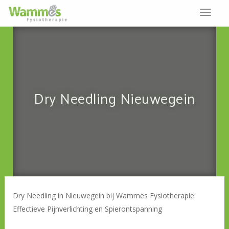
Menu
opene
of
sluiten
Dry Needling Nieuwegein
Dry Needling in Nieuwegein bij Wammes Fysiotherapie:
Effectieve Pijnverlichting en Spierontspanning